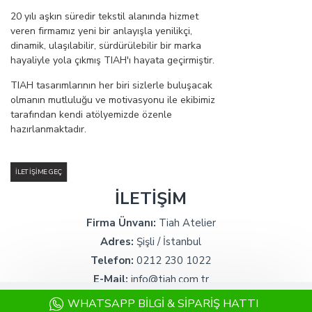
20 yılı aşkın süredir tekstil alanında hizmet
veren firmamız yeni bir anlayışla yenilikçi,
dinamik, ulaşılabilir, sürdürülebilir bir marka
hayaliyle yola çıkmış TIAH'ı hayata geçirmiştir.
TIAH tasarımlarının her biri sizlerle buluşacak
olmanın mutluluğu ve motivasyonu ile ekibimiz
tarafından kendi atölyemizde özenle
hazırlanmaktadır.
İLETIŞIME GEÇ
İLETİŞİM
Firma Ünvanı:
Tiah Atelier
Adres:
Şişli / İstanbul
Telefon:
0212 230 1022
E-Mail:
info@tiah.com.tr
WHATSAPP BILGI & SIPARIŞ HATTI