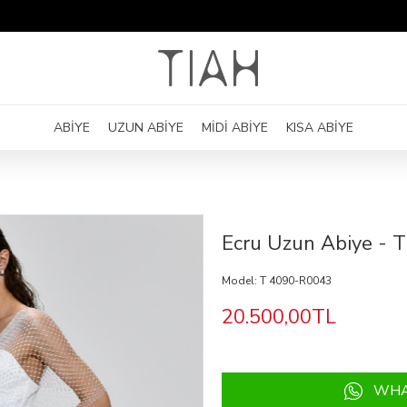
ABİYE
UZUN ABİYE
MİDİ ABİYE
KISA ABİYE
Ecru Uzun Abiye - 
Model:
T 4090-R0043
20.500,00TL
WHAT