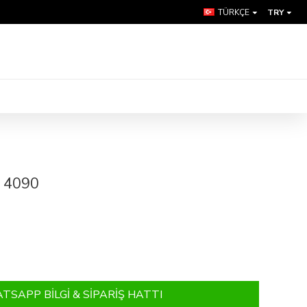
TÜRKÇE
TRY
T 4090
SAPP BILGI & SIPARIŞ HATTI