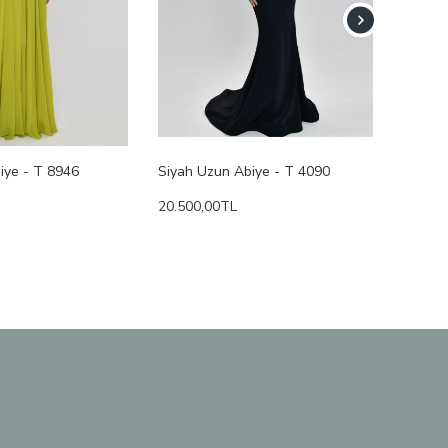
iye - T 8946
Siyah Uzun Abiye - T 4090
Ecru U
20.500,00TL
20.500