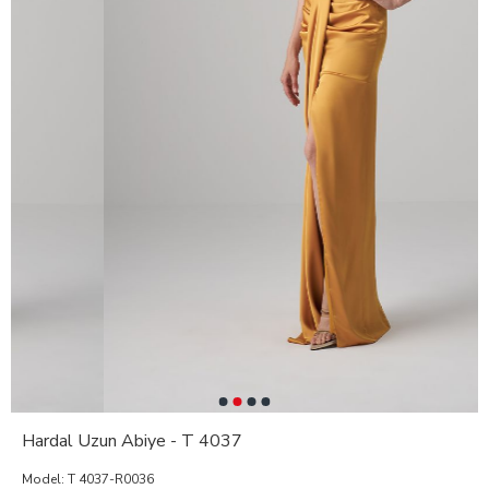
Hardal Uzun Abiye - T 4037
Model:
T 4037-R0036