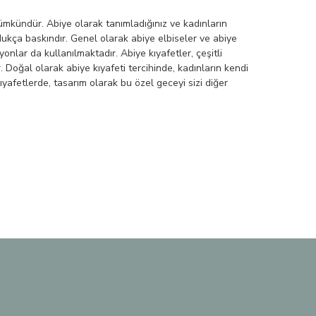
mkündür. Abiye olarak tanımladığınız ve kadınların
ldukça baskındır. Genel olarak abiye elbiseler ve abiye
nlar da kullanılmaktadır. Abiye kıyafetler, çeşitli
 Doğal olarak abiye kıyafeti tercihinde, kadınların kendi
yafetlerde, tasarım olarak bu özel geceyi sizi diğer
 nişan, doğum günü, mezuniyet ve benzeri gibi anlam ifade
ktedir. Dekolte tercihi açısından ise uzun abiye elbiselerden
ımıza çıkabilmektedir. Genel olarak özel organizasyonlarda
nize uygun olan abiye modellerini rahatlıkla tercih
 kıyafetlerde renk tercihi ise organizasyonlara ve cilt
ak tasarımcılar nezdinde geliştirilmekte ve buna bağlı
lzeme ve üretim tekniği gibi konular belirleyici olmaktadır.
 seyredebilmektedir. İşte bu durumda çeşitli abiye
z olabilirsiniz. Abiye modelleri genel olarak kişiye özel