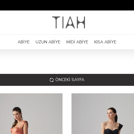
ABİYE
UZUN ABİYE
MİDİ ABİYE
KISA ABİYE
ÖNCEKI SAYFA