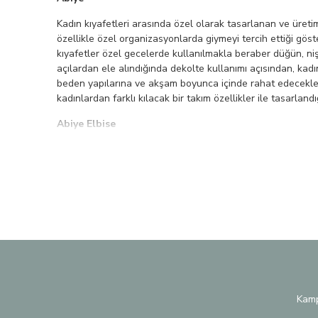
Kadın kıyafetleri arasında özel olarak tasarlanan ve üre
özellikle özel organizasyonlarda giymeyi tercih ettiği göste
kıyafetler özel gecelerde kullanılmakla beraber düğün, niş
açılardan ele alındığında dekolte kullanımı açısından, kadı
beden yapılarına ve akşam boyunca içinde rahat edecekleri 
kadınlardan farklı kılacak bir takım özellikler ile tasarlan
Abiye Elbise
Abiye kıyafetler, olarak kadın giyim sektörü içerisinde fa
eden ortamlarda tercih edilebilen abiye kıyafetler, kıyafet 
bahsedebilmek mümkün olduğu gibi aynı zamanda kısa ya da 
bu tarz kıyafetlerin tercih edilebileceğini söylemekle bera
edebileceğinizi bir kere daha belirtmek gerekir. Bir çok far
tonunuza bağlı olarak değişiklik gösterebilmektedir. Dünya
olarak farklı beden ölçüleri ile üretilebilmektedir. Bütçe a
Doğal olarak Abiye kıyafetlerde tasarım ürünü olarak özel 
modelleri arasından sizlere en uygun olan model, renk ve be
olarak üretilebildiği gibi aynı zamanda abiye kıyafetler ha
Kamp
Abiye Modelleri