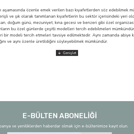
tim aşamasında özenle emek verilen bazı kıyafetlerden söz edebilmek mü
rişli ve şık olarak tanımlanan kıyafetlerin bu sektör içerisindeki yeri o
an, doğum günü, mezuniyet, kına gecesi ve benzeri gibi özel organizasyo
nların bu özel günlerde çeşitli modelleri tercih edebilmeleri mümkündür.
bir modeli tercih etmeleri tavsiye edilmektedir. Aynı zamanda abiye kı
dığını ve aynı özenle üretildiğini söyleyebilmek mümkündür.
rklı bir noktada ele alınmaktadır. Özel organizasyonlarda, düğün, kına,
tercihi açısından kadınların şık ve zarif olma isteklerine karşılık gelme
tulum gibi farklı tasarımlara sahip olan özel kıyafetler de yine karş
ber aynı zamanda şık ve zarif bir görünüm elde etmek için de vücut tipi
klı model ve tasarım ile tüketicilerin zevkine ve tercihine sunulan abiye
 genelinde oldukça yaygın olarak kullanılan abiye kıyafetler, özel olar
çısından ise abiye kıyafetlerde tercih edilen üründe kullanılan işçilik, ma
üretim kıyafetler ele alındığında ise bütçe aralıkları biraz daha yüksek
den tercihini rahatlıkla gerçekleştirebilir ve davetlerde en şık konuk si
E-BÜLTEN ABONELİĞİ
zır üretim şeklinde de piyasada kullanıcıların tercihine sunulmaktadır.
anya ve yeniliklerden haberdar olmak için e-bültenimize kayıt olun.